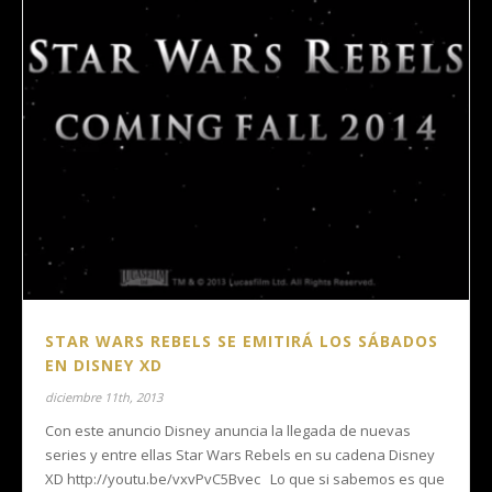
STAR WARS REBELS SE EMITIRÁ LOS SÁBADOS
EN DISNEY XD
diciembre 11th, 2013
Con este anuncio Disney anuncia la llegada de nuevas
series y entre ellas Star Wars Rebels en su cadena Disney
XD http://youtu.be/vxvPvC5Bvec Lo que si sabemos es que