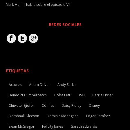
Mark Hamill habla sobre el episodio VII
REDES SOCIALES
ETIQUETAS
Actores
Adam Driver
Andy Serkis
Benedict Cumberbatch
Boba Fett
BSO
Carrie Fisher
Chiwetel Ejiofor
Cómics
Daisy Ridley
Disney
Domhnall Gleeson
Dominic Monaghan
Edgar Ramírez
Ewan McGregor
Felicity Jones
Gareth Edwards