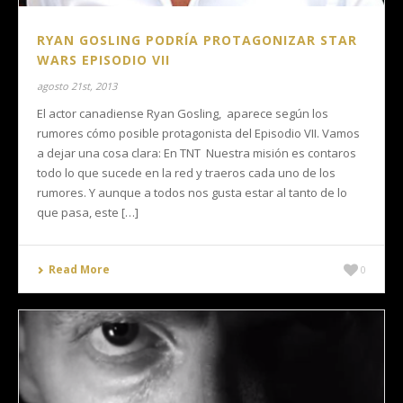
RYAN GOSLING PODRÍA PROTAGONIZAR STAR
WARS EPISODIO VII
agosto 21st, 2013
El actor canadiense Ryan Gosling, aparece según los
rumores cómo posible protagonista del Episodio VII. Vamos
a dejar una cosa clara: En TNT Nuestra misión es contaros
todo lo que sucede en la red y traeros cada uno de los
rumores. Y aunque a todos nos gusta estar al tanto de lo
que pasa, este […]
Read More
0