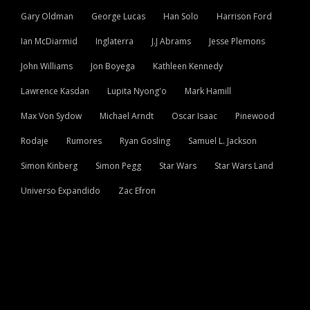
Gary Oldman
George Lucas
Han Solo
Harrison Ford
Ian McDiarmid
Inglaterra
J.J Abrams
Jesse Plemons
John Williams
Jon Boyega
Kathleen Kennedy
Lawrence Kasdan
Lupita Nyong'o
Mark Hamill
Max Von Sydow
Michael Arndt
Oscar Isaac
Pinewood
Rodaje
Rumores
Ryan Gosling
Samuel L. Jackson
Simon Kinberg
Simon Pegg
Star Wars
Star Wars Land
Universo Expandido
Zac Efron