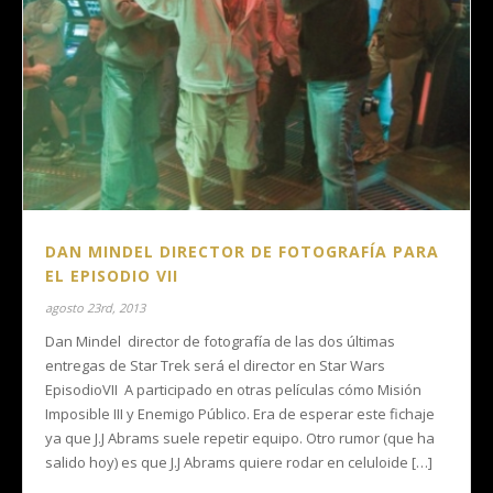
DAN MINDEL DIRECTOR DE FOTOGRAFÍA PARA
EL EPISODIO VII
agosto 23rd, 2013
Dan Mindel director de fotografía de las dos últimas
entregas de Star Trek será el director en Star Wars
EpisodioVII A participado en otras películas cómo Misión
Imposible III y Enemigo Público. Era de esperar este fichaje
ya que J.J Abrams suele repetir equipo. Otro rumor (que ha
salido hoy) es que J.J Abrams quiere rodar en celuloide […]