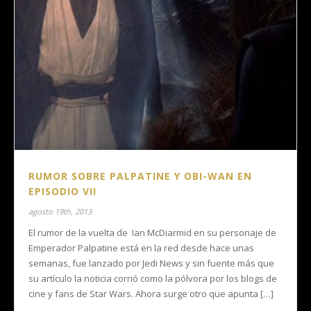
RUMOR SOBRE PALPATINE Y OBI-WAN EN
EPISODIO VII
agosto 19th, 2013
El rumor de la vuelta de Ian McDiarmid en su personaje de
Emperador Palpatine está en la red desde hace unas
semanas, fue lanzado por Jedi News y sin fuente más que
su artículo la noticia corrió como la pólvora por los blogs de
cine y fans de Star Wars. Ahora surge otro que apunta […]