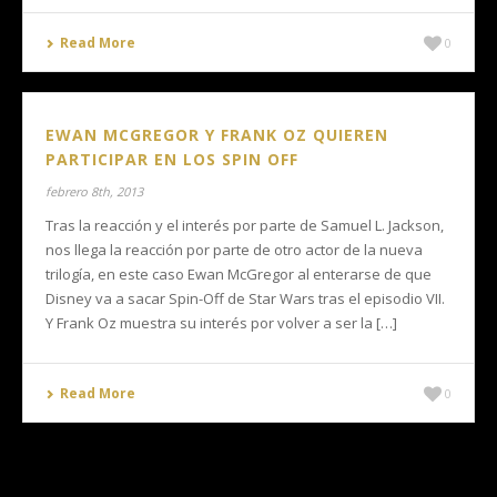
Read More
0
EWAN MCGREGOR Y FRANK OZ QUIEREN
PARTICIPAR EN LOS SPIN OFF
febrero 8th, 2013
Tras la reacción y el interés por parte de Samuel L. Jackson,
nos llega la reacción por parte de otro actor de la nueva
trilogía, en este caso Ewan McGregor al enterarse de que
Disney va a sacar Spin-Off de Star Wars tras el episodio VII.
Y Frank Oz muestra su interés por volver a ser la […]
Read More
0