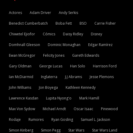
Actores
Adam Driver
Andy Serkis
Benedict Cumberbatch
Boba Fett
BSO
Carrie Fisher
Chiwetel Ejiofor
Cómics
Daisy Ridley
Disney
Domhnall Gleeson
Dominic Monaghan
Edgar Ramírez
Ewan McGregor
Felicity Jones
Gareth Edwards
Gary Oldman
George Lucas
Han Solo
Harrison Ford
Ian McDiarmid
Inglaterra
J.J Abrams
Jesse Plemons
John Williams
Jon Boyega
Kathleen Kennedy
Lawrence Kasdan
Lupita Nyong'o
Mark Hamill
Max Von Sydow
Michael Arndt
Oscar Isaac
Pinewood
Rodaje
Rumores
Ryan Gosling
Samuel L. Jackson
Simon Kinberg
Simon Pegg
Star Wars
Star Wars Land