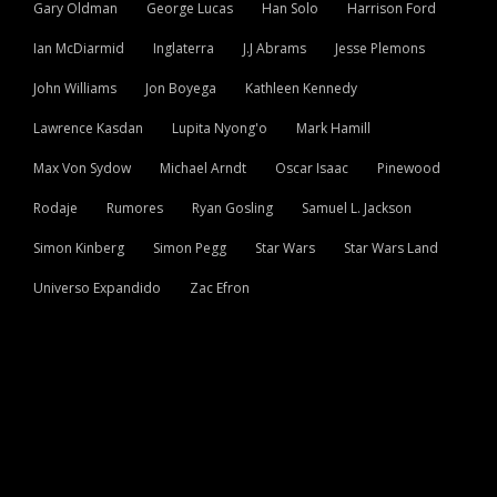
Gary Oldman
George Lucas
Han Solo
Harrison Ford
Ian McDiarmid
Inglaterra
J.J Abrams
Jesse Plemons
John Williams
Jon Boyega
Kathleen Kennedy
Lawrence Kasdan
Lupita Nyong'o
Mark Hamill
Max Von Sydow
Michael Arndt
Oscar Isaac
Pinewood
Rodaje
Rumores
Ryan Gosling
Samuel L. Jackson
Simon Kinberg
Simon Pegg
Star Wars
Star Wars Land
Universo Expandido
Zac Efron