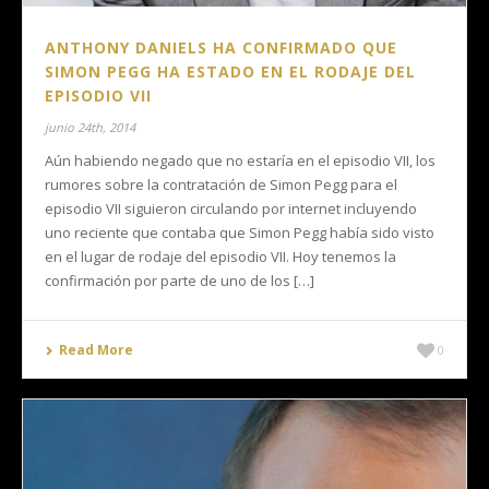
ANTHONY DANIELS HA CONFIRMADO QUE
SIMON PEGG HA ESTADO EN EL RODAJE DEL
EPISODIO VII
junio 24th, 2014
Aún habiendo negado que no estaría en el episodio VII, los
rumores sobre la contratación de Simon Pegg para el
episodio VII siguieron circulando por internet incluyendo
uno reciente que contaba que Simon Pegg había sido visto
en el lugar de rodaje del episodio VII. Hoy tenemos la
confirmación por parte de uno de los […]
Read More
0