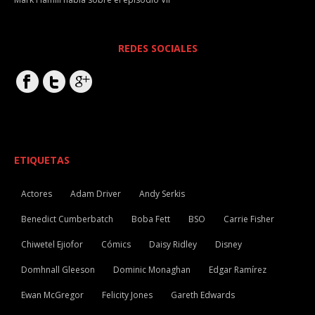
REDES SOCIALES
ETIQUETAS
Actores
Adam Driver
Andy Serkis
Benedict Cumberbatch
Boba Fett
BSO
Carrie Fisher
Chiwetel Ejiofor
Cómics
Daisy Ridley
Disney
Domhnall Gleeson
Dominic Monaghan
Edgar Ramírez
Ewan McGregor
Felicity Jones
Gareth Edwards