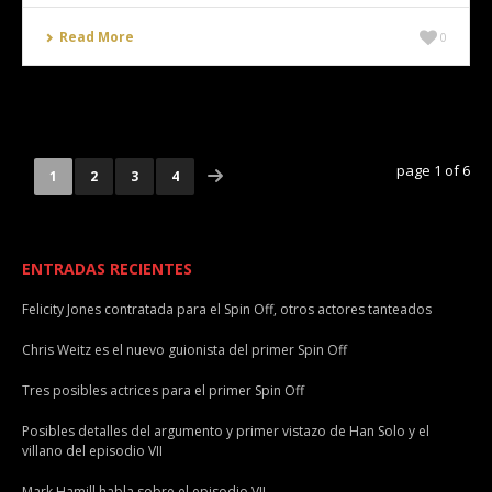
Read More
0
page 1 of 6
1
2
3
4
ENTRADAS RECIENTES
Felicity Jones contratada para el Spin Off, otros actores tanteados
Chris Weitz es el nuevo guionista del primer Spin Off
Tres posibles actrices para el primer Spin Off
Posibles detalles del argumento y primer vistazo de Han Solo y el
villano del episodio VII
Mark Hamill habla sobre el episodio VII