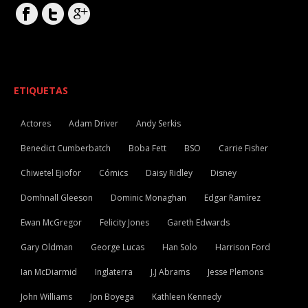
ETIQUETAS
Actores
Adam Driver
Andy Serkis
Benedict Cumberbatch
Boba Fett
BSO
Carrie Fisher
Chiwetel Ejiofor
Cómics
Daisy Ridley
Disney
Domhnall Gleeson
Dominic Monaghan
Edgar Ramírez
Ewan McGregor
Felicity Jones
Gareth Edwards
Gary Oldman
George Lucas
Han Solo
Harrison Ford
Ian McDiarmid
Inglaterra
J.J Abrams
Jesse Plemons
John Williams
Jon Boyega
Kathleen Kennedy