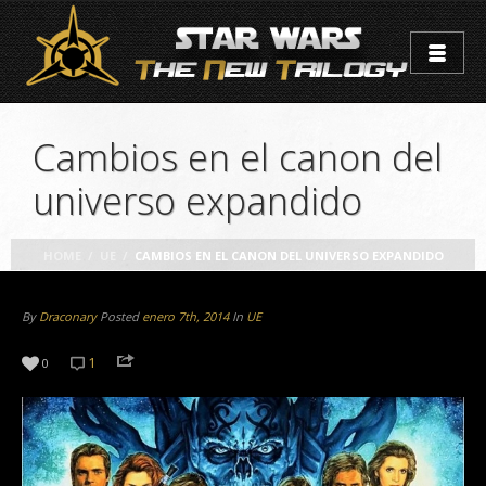
Cambios en el canon del
universo expandido
HOME
/
UE
/
CAMBIOS EN EL CANON DEL UNIVERSO EXPANDIDO
By
Draconary
Posted
enero 7th, 2014
In
UE
1
0