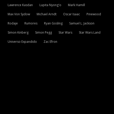
Lawrence Kasdan
Lupita Nyong'o
Mark Hamill
Max Von Sydow
Michael Arndt
Oscar Isaac
Pinewood
Rodaje
Rumores
Ryan Gosling
Samuel L. Jackson
Simon Kinberg
Simon Pegg
Star Wars
Star Wars Land
Universo Expandido
Zac Efron