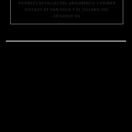
POSIBLES DETALLES DEL ARGUMENTO Y PRIMER
VISTAZO DE HAN SOLO Y EL VILLANO DEL
EPISODIO VII