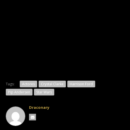
Tags:
Actores
Crystal Clarke
Harrison Ford
Pip Andersen
Star Wars
Draconary