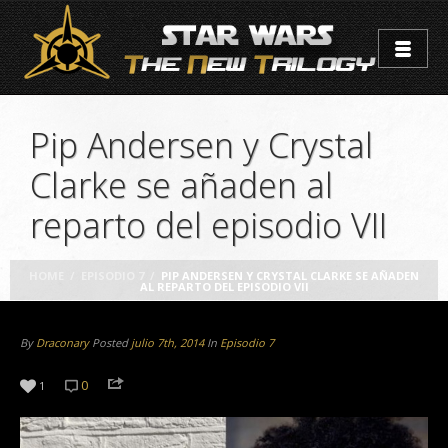
Pip Andersen y Crystal
Clarke se añaden al
reparto del episodio VII
HOME
/
EPISODIO 7
/
PIP ANDERSEN Y CRYSTAL CLARKE SE AÑADEN
AL REPARTO DEL EPISODIO VII
By
Draconary
Posted
julio 7th, 2014
In
Episodio 7
0
1