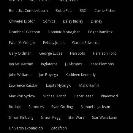
Benedict Cumberbatch
Boba Fett
BSO
Carrie Fisher
Chiwetel Ejiofor
Cómics
Daisy Ridley
Disney
Domhnall Gleeson
Dominic Monaghan
Edgar Ramírez
Ewan McGregor
Felicity Jones
Gareth Edwards
Gary Oldman
George Lucas
Han Solo
Harrison Ford
Ian McDiarmid
Inglaterra
J.J Abrams
Jesse Plemons
John Williams
Jon Boyega
Kathleen Kennedy
Lawrence Kasdan
Lupita Nyong'o
Mark Hamill
Max Von Sydow
Michael Arndt
Oscar Isaac
Pinewood
Rodaje
Rumores
Ryan Gosling
Samuel L. Jackson
Simon Kinberg
Simon Pegg
Star Wars
Star Wars Land
Universo Expandido
Zac Efron