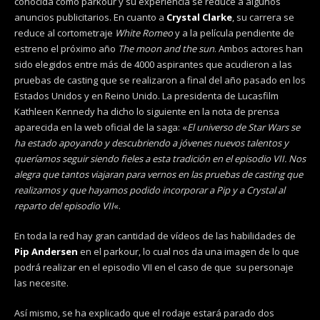
conocida como parkour y su experiencia se reduce a algunos
anuncios publicitarios. En cuanto a
Crystal Clarke
, su carrera se
reduce al cortometraje
White Romeo
y a la película pendiente de
estreno el próximo año
The moon and the sun
. Ambos actores han
sido elegidos entre más de 4000 aspirantes que acudieron a las
pruebas de casting que se realizaron a final del año pasado en los
Estados Unidos y en Reino Unido. La presidenta de Lucasfilm
Kathleen Kennedy ha dicho lo siguiente en la nota de prensa
aparecida en la web oficial de la saga: «
El universo de Star Wars se
ha estado apoyando y descubriendo a jóvenes nuevos talentos y
queríamos seguir siendo fieles a esta tradición en el episodio VII. Nos
alegra que tantos viajaran para vernos en las pruebas de casting que
realizamos y que hayamos podido incorporar a Pip y a Crystal al
reparto del episodio VII
«.
En toda la red hay gran cantidad de vídeos de las habilidades de
Pip Andersen
en el parkour, lo cual nos da una imagen de lo que
podrá realizar en el episodio VII en el caso de que su personaje
las necesite.
Así mismo, se ha explicado que el rodaje estará parado dos