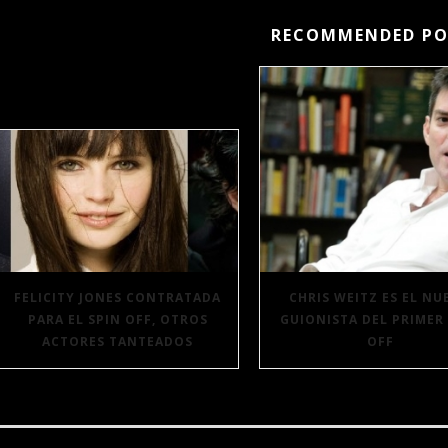
RECOMMENDED PO
FELICITY JONES CONTRATADA
CHRIS WEITZ ES EL NU
PARA EL SPIN OFF, OTROS
GUIONISTA DEL PRIMER
ACTORES TANTEADOS
OFF