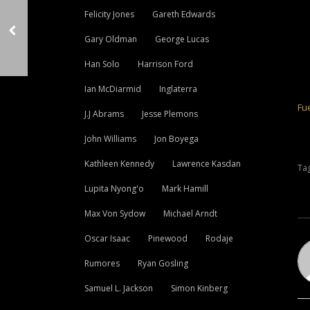
Felicity Jones
Gareth Edwards
Gary Oldman
George Lucas
Han Solo
Harrison Ford
Ian McDiarmid
Inglaterra
Fu
J.J Abrams
Jesse Plemons
John Williams
Jon Boyega
Kathleen Kennedy
Lawrence Kasdan
Tag
Lupita Nyong'o
Mark Hamill
Max Von Sydow
Michael Arndt
Oscar Isaac
Pinewood
Rodaje
Rumores
Ryan Gosling
Samuel L. Jackson
Simon Kinberg