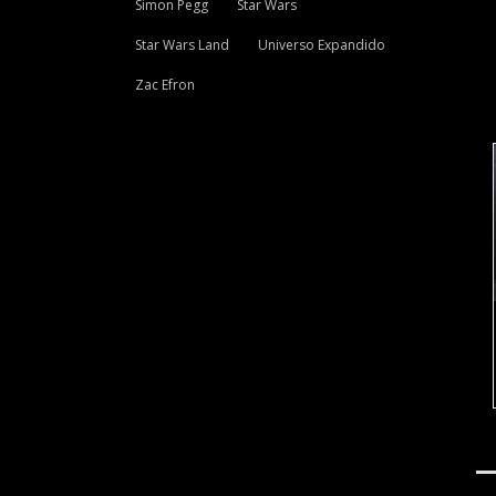
Simon Pegg
Star Wars
Star Wars Land
Universo Expandido
Zac Efron