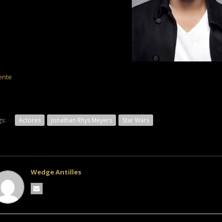
ente
s:
Actores
Jonathan Rhys Meyers
Star Wars
Wedge Antilles