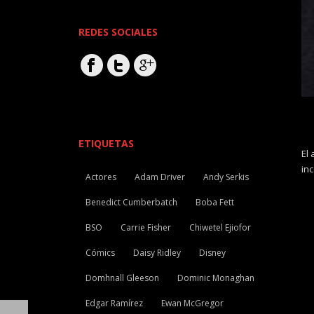
REDES SOCIALES
ETIQUETAS
El 
inc
Actores
Adam Driver
Andy Serkis
Benedict Cumberbatch
Boba Fett
BSO
Carrie Fisher
Chiwetel Ejiofor
Cómics
Daisy Ridley
Disney
Domhnall Gleeson
Dominic Monaghan
Edgar Ramírez
Ewan McGregor