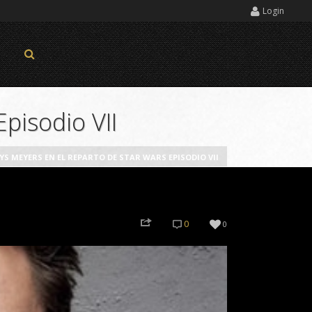
Login
pisodio VII
 MEYERS EN EL REPARTO DE STAR WARS EPISODIO VII
0
0