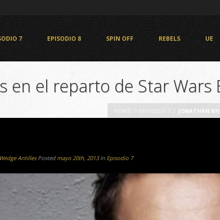
SODIO 7
EPISODIO 8
SPIN OFF
REBELS
UE
 en el reparto de Star Wars E
HOME
/
EPISODIO 7
/
JONATHAN RHYS
Wedge Antilles
Posted
mayo 20th, 2013
In
Episodio 7